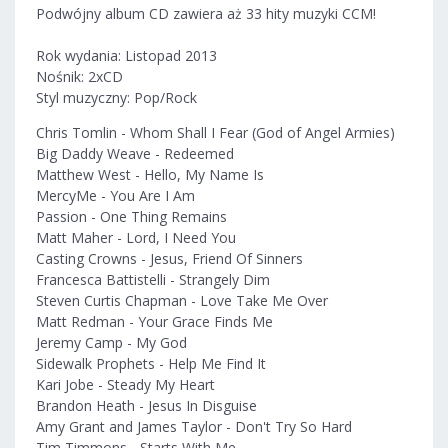
Podwójny album CD zawiera aż 33 hity muzyki CCM!
Rok wydania: Listopad 2013
Nośnik: 2xCD
Styl muzyczny: Pop/Rock
Chris Tomlin - Whom Shall I Fear (God of Angel Armies)
Big Daddy Weave - Redeemed
Matthew West - Hello, My Name Is
MercyMe - You Are I Am
Passion - One Thing Remains
Matt Maher - Lord, I Need You
Casting Crowns - Jesus, Friend Of Sinners
Francesca Battistelli - Strangely Dim
Steven Curtis Chapman - Love Take Me Over
Matt Redman - Your Grace Finds Me
Jeremy Camp - My God
Sidewalk Prophets - Help Me Find It
Kari Jobe - Steady My Heart
Brandon Heath - Jesus In Disguise
Amy Grant and James Taylor - Don't Try So Hard
Tim Timmons - Starts With Me