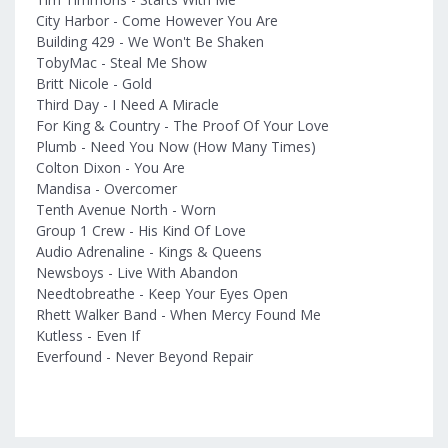
City Harbor - Come However You Are
Building 429 - We Won't Be Shaken
TobyMac - Steal Me Show
Britt Nicole - Gold
Third Day - I Need A Miracle
For King & Country - The Proof Of Your Love
Plumb - Need You Now (How Many Times)
Colton Dixon - You Are
Mandisa - Overcomer
Tenth Avenue North - Worn
Group 1 Crew - His Kind Of Love
Audio Adrenaline - Kings & Queens
Newsboys - Live With Abandon
Needtobreathe - Keep Your Eyes Open
Rhett Walker Band - When Mercy Found Me
Kutless - Even If
Everfound - Never Beyond Repair