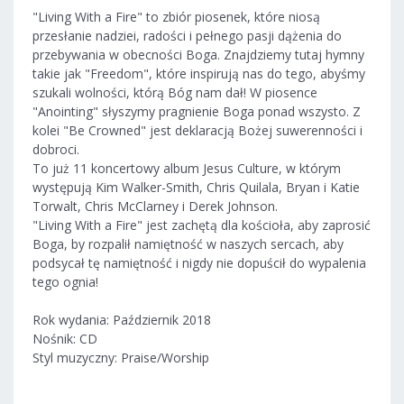
"Living With a Fire" to zbiór piosenek, które niosą
przesłanie nadziei, radości i pełnego pasji dążenia do
przebywania w obecności Boga. Znajdziemy tutaj hymny
takie jak "Freedom", które inspirują nas do tego, abyśmy
szukali wolności, którą Bóg nam dał! W piosence
"Anointing" słyszymy pragnienie Boga ponad wszysto. Z
kolei "Be Crowned" jest deklaracją Bożej suwerenności i
dobroci.
To już 11 koncertowy album Jesus Culture, w którym
występują Kim Walker-Smith, Chris Quilala, Bryan i Katie
Torwalt, Chris McClarney i Derek Johnson.
"Living With a Fire" jest zachętą dla kościoła, aby zaprosić
Boga, by rozpalił namiętność w naszych sercach, aby
podsycał tę namiętność i nigdy nie dopuścił do wypalenia
tego ognia!
Rok wydania: Październik 2018
Nośnik: CD
Styl muzyczny: Praise/Worship