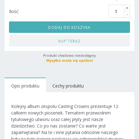
+
Ilość:
-
DODAJ DO KOSZYKA
KUP TERAZ
Produkt chwilowo niedostępny
Wysyłka może się opóźnić
Opis produktu
Cechy produktu
Kolejny album zespołu Casting Crowns prezentuje 12
całkiem nowych piosenek. Tematem przewodnim
tytułowego utworu oraz całej płyty jest nasze
dziedzictwo. Co po nas zostanie? Co warte jest
zapamiętania? Na te i inne pytania odnośnie naszego
bytu na tym świecie postarają się odpowiedzieć muzycy