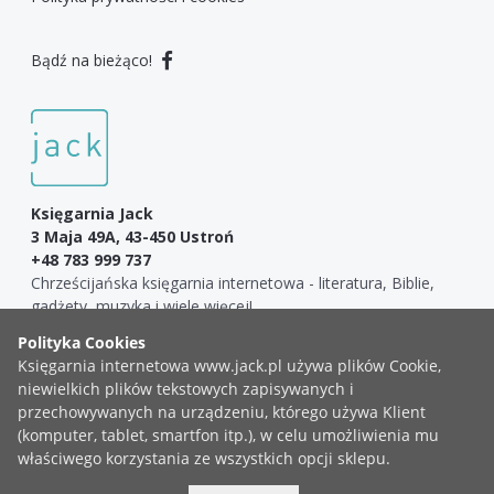
Bądź na bieżąco!
Księgarnia Jack
3 Maja 49A, 43-450 Ustroń
+48 783 999 737
Chrześcijańska księgarnia internetowa - literatura, Biblie,
gadżety, muzyka i wiele więcej!
COPYRIGHT ©2019 KSIĘGARNIA JACK
ZGŁOŚ BŁĄD