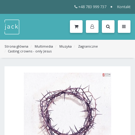
+48 783 999 737
Kontakt
WSZYSTKIE
KATEGORIE
MENU
Strona główna
Multimedia
Muzyka
Zagraniczne
Casting crowns - only Jesus