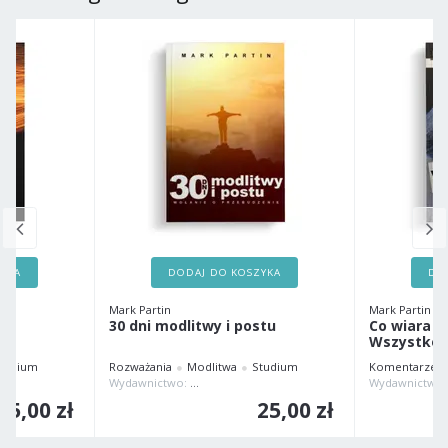
ZYKA
DODAJ DO KOSZYKA
DO
Mark Partin
Mark Partin
a
30 dni modlitwy i postu
Co wiara m
Wszystko!
tudium
Rozważania
Modlitwa
Studium
Komentarze Bi
ka Misja Pentekoste
Wydawnictwo:
Chrześcijańska Misja Pentekoste
35,00 zł
25,00 zł