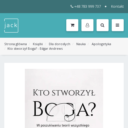
+48 783 999 737
Kontakt
WSZYSTKIE
KATEGORIE
MENU
Strona główna
Książki
Dla dorosłych
Nauka
Apologetyka
Kto stworzył Boga? - Edgar Andrews