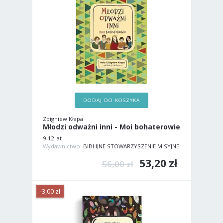
DODAJ DO KOSZYKA
Zbigniew Kłapa
Młodzi odważni inni - Moi bohaterowie
9-12 lat
Wydawnictwo:
BIBLIJNE STOWARZYSZENIE MISYJNE
53,20 zł
56,00 zł
-3,00 zł