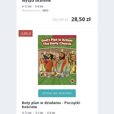
Wyspa skarbów
9-12 lat
6-8 lat
Wydawnictwo:
MED
28,50 zł
30,00 zł
-2,00 zł
DODAJ DO KOSZYKA
Boży plan w działaniu - Początki
Kościoła
9-12 lat
3-5 lat
6-8 lat