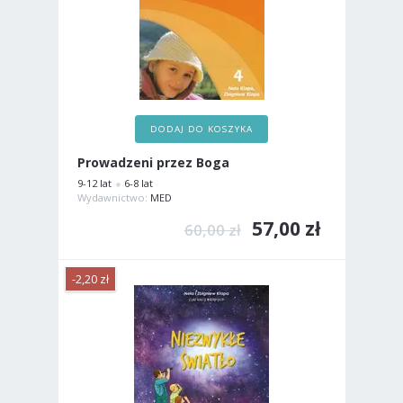
DODAJ DO KOSZYKA
Prowadzeni przez Boga
9-12 lat
6-8 lat
Wydawnictwo:
MED
57,00 zł
60,00 zł
-2,20 zł