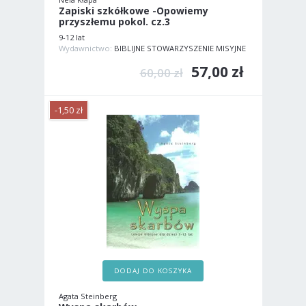
Zapiski szkółkowe -Opowiemy
przyszłemu pokol. cz.3
9-12 lat
Wydawnictwo:
BIBLIJNE STOWARZYSZENIE MISYJNE
57,00 zł
60,00 zł
-1,50 zł
DODAJ DO KOSZYKA
Agata Steinberg