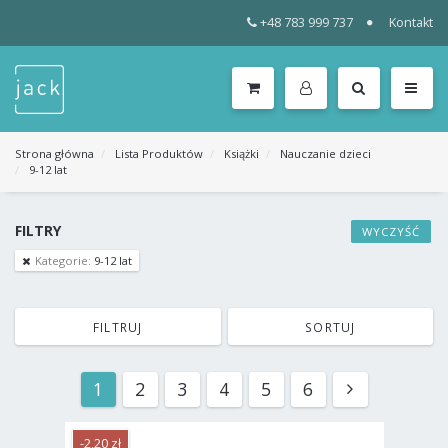
+48 783 999 737
Kontakt
WSZYSTKIE
KATEGORIE
MENU
Strona główna
Lista Produktów
Książki
Nauczanie dzieci
9-12 lat
FILTRY
WYCZYŚĆ
Kategorie:
9-12 lat
FILTRUJ
SORTUJ
1
2
3
4
5
6
-2,20 zł