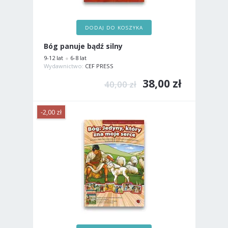
DODAJ DO KOSZYKA
Bóg panuje bądź silny
9-12 lat
6-8 lat
Wydawnictwo:
CEF PRESS
38,00 zł
40,00 zł
-2,00 zł