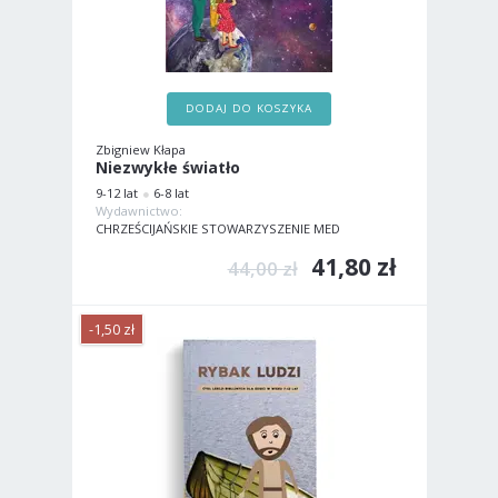
DODAJ DO KOSZYKA
Zbigniew Kłapa
Niezwykłe światło
9-12 lat
6-8 lat
Wydawnictwo:
CHRZEŚCIJAŃSKIE STOWARZYSZENIE MED
41,80 zł
44,00 zł
-1,50 zł