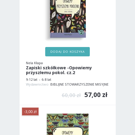
DODAJ DO KOSZYKA
Nela Kłapa
Zapiski szkółkowe -Opowiemy
przyszłemu pokol. cz.2
9-12 lat
6-8 lat
Wydawnictwo:
BIBLIJNE STOWARZYSZENIE MISYJNE
57,00 zł
60,00 zł
-3,00 zł