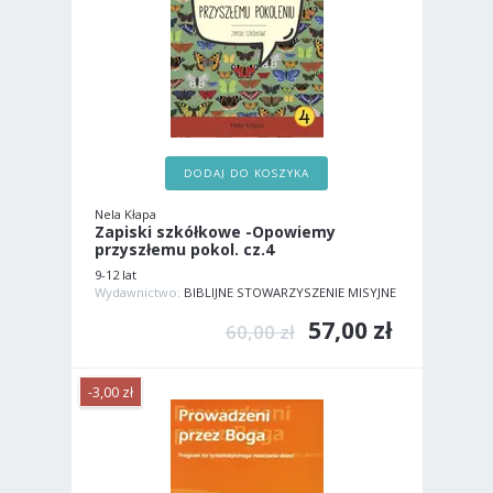
DODAJ DO KOSZYKA
Nela Kłapa
Zapiski szkółkowe -Opowiemy
przyszłemu pokol. cz.4
9-12 lat
Wydawnictwo:
BIBLIJNE STOWARZYSZENIE MISYJNE
57,00 zł
60,00 zł
-3,00 zł