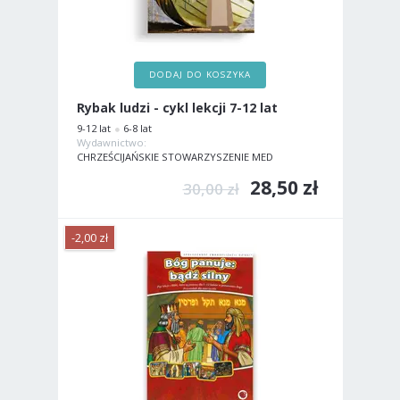
DODAJ DO KOSZYKA
Rybak ludzi - cykl lekcji 7-12 lat
9-12 lat
6-8 lat
Wydawnictwo:
CHRZEŚCIJAŃSKIE STOWARZYSZENIE MED
28,50 zł
30,00 zł
-2,00 zł