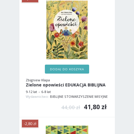
DODAJ DO KOSZYKA
Zbigniew Kłapa
Zielone opowieści EDUKACJA BIBLIJNA
9-12 lat
6-8 lat
Wydawnictwo:
BIBLIJNE STOWARZYSZENIE MISYJNE
41,80 zł
44,00 zł
-2,80 zł