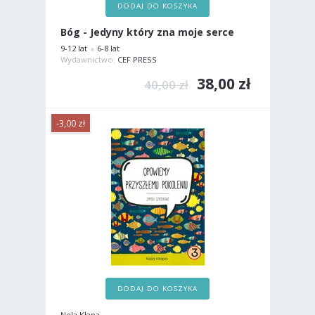
DODAJ DO KOSZYKA
Bóg - Jedyny który zna moje serce
9-12 lat
6-8 lat
Wydawnictwo:
CEF PRESS
38,00 zł
40,00 zł
-3,00 zł
DODAJ DO KOSZYKA
Nela Kłapa