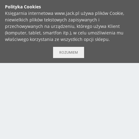
Bądź na bieżąco!
Księgarnia Jack
ROZUMIEM
3 Maja 49A, 43-450 Ustroń
+48 783 999 737
Chrześcijańska księgarnia internetowa - literatura, Biblie,
gadżety, muzyka i wiele więcej!
Popularność
Trafność
Cena - od najmniejszej
COPYRIGHT ©2019 KSIĘGARNIA JACK
Cena - od największej
ZGŁOŚ BŁĄD
Nazwa - A od Z