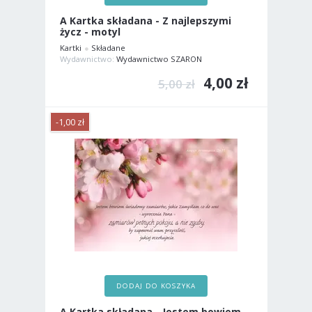
A Kartka składana - Z najlepszymi
życz - motyl
Kartki
Składane
Wydawnictwo:
Wydawnictwo SZARON
4,00 zł
5,00 zł
-1,00 zł
DODAJ DO KOSZYKA
A Kartka składana - Jestem bowiem