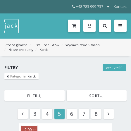
+48 783 999 737
Kontakt
WSZYSTKIE
KATEGORIE
MENU
Strona główna
Lista Produktów
Wydawnictwo Szaron
Nasze produkty
Kartki
FILTRY
WYCZYŚĆ
Kategorie:
Kartki
FILTRUJ
SORTUJ
3
4
5
6
7
8
-2,00 zł