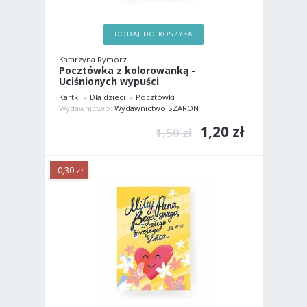
DODAJ DO KOSZYKA
Katarzyna Rymorz
Pocztówka z kolorowanką -
Uciśnionych wypuści
Kartki
Dla dzieci
Pocztówki
Wydawnictwo:
Wydawnictwo SZARON
1,20 zł
1,50 zł
-0,30 zł