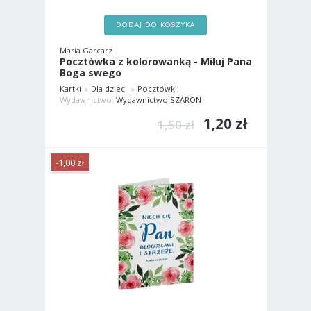
DODAJ DO KOSZYKA
Maria Garcarz
Pocztówka z kolorowanką - Miłuj Pana
Boga swego
Kartki
Dla dzieci
Pocztówki
Wydawnictwo:
Wydawnictwo SZARON
1,20 zł
1,50 zł
-1,00 zł