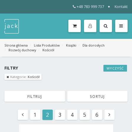
+48 783 999 737
Kontakt
WSZYSTKIE
KATEGORIE
MENU
Strona główna
Lista Produktów
Książki
Dla dorosłych
Rozwój duchowy
Kościół
FILTRY
WYCZYŚĆ
Kategorie:
Kościół
FILTRUJ
SORTUJ
1
2
3
4
5
6