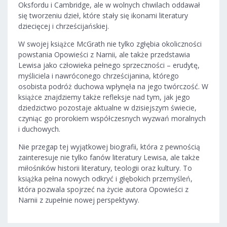
Oksfordu i Cambridge, ale w wolnych chwilach oddawał
się tworzeniu dzieł, które stały się ikonami literatury
dziecięcej i chrześcijańskiej.
W swojej książce McGrath nie tylko zgłębia okoliczności
powstania Opowieści z Narnii, ale także przedstawia
Lewisa jako człowieka pełnego sprzeczności – erudytę,
myśliciela i nawróconego chrześcijanina, którego
osobista podróż duchowa wpłynęła na jego twórczość. W
książce znajdziemy także refleksje nad tym, jak jego
dziedzictwo pozostaje aktualne w dzisiejszym świecie,
czyniąc go prorokiem współczesnych wyzwań moralnych
i duchowych.
Nie przegap tej wyjątkowej biografii, która z pewnością
zainteresuje nie tylko fanów literatury Lewisa, ale także
miłośników historii literatury, teologii oraz kultury. To
książka pełna nowych odkryć i głębokich przemyśleń,
która pozwala spojrzeć na życie autora Opowieści z
Narnii z zupełnie nowej perspektywy.