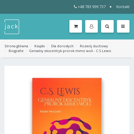
+48 783 999 737
Kontakt
WSZYSTKIE
KATEGORIE
MENU
Strona główna
Książki
Dla dorosłych
Rozwój duchowy
Biografie
Genialny ekscentryk prorok mimo woli - C.S.Lewis