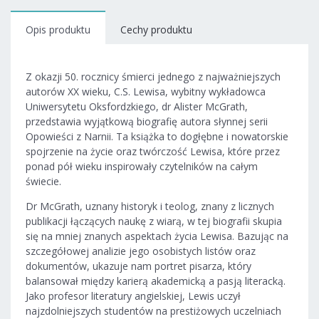
Opis produktu
Cechy produktu
Z okazji 50. rocznicy śmierci jednego z najważniejszych
autorów XX wieku, C.S. Lewisa, wybitny wykładowca
Uniwersytetu Oksfordzkiego, dr Alister McGrath,
przedstawia wyjątkową biografię autora słynnej serii
Opowieści z Narnii. Ta książka to dogłębne i nowatorskie
spojrzenie na życie oraz twórczość Lewisa, które przez
ponad pół wieku inspirowały czytelników na całym
świecie.
Dr McGrath, uznany historyk i teolog, znany z licznych
publikacji łączących naukę z wiarą, w tej biografii skupia
się na mniej znanych aspektach życia Lewisa. Bazując na
szczegółowej analizie jego osobistych listów oraz
dokumentów, ukazuje nam portret pisarza, który
balansował między karierą akademicką a pasją literacką.
Jako profesor literatury angielskiej, Lewis uczył
najzdolniejszych studentów na prestiżowych uczelniach